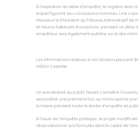
À l’expiration du délai d’enquête, le registre sera
lequel figurent ses conclusions motivées. Une cop
Monsieur le Président du Tribunal Administratif de N
et heures habituels d’ouverture, pendant un délai
enquêteur sera également publiée sur le site inte
Les informations relatives à ces dossiers peuvent
06500 Castellar.
Un avis destiné au public faisant connaître l’ouvert
sera publié une première fois, au moins quinze jours
la mairie pendant toute la durée d’enquête et publ
À l’issue de l’enquête publique, le projet modifica
observations et avis formulés dans le cadre de l’