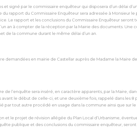
 clos et signé par le commissaire enquêteur qui disposera d’un délai d
ie du rapport du Commissaire Enquêteur sera adressée à Monsieur le
ice. Le rapport et les conclusions du Commissaire Enquêteur seront ten
 d’un an à compter de la réception par la Mairie des documents. Une 
rnet de la commune durant le même délai d’un an.
 être demandées en mairie de Castellar auprès de Madame la Maire de
ure de l’enquête sera inséré, en caractère apparents, par la Maire, dan
 avant le début de celle-ci, et une deuxième fois, rappelé dans les 8 p
ié par tout autre procédé en usage dans la commune ainsi que sur le
tion et le projet de révision allégée du Plan Local d’Urbanisme, éven
enquête publique et des conclusions du commissaire enquêteur, seront