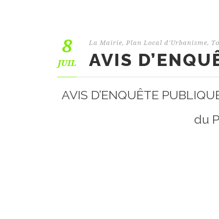
8
La Mairie
,
Plan Local d'Urbanisme
,
To
AVIS D’ENQU
JUIL
AVIS D’ENQUÊTE PUBLIQUE UN
du 