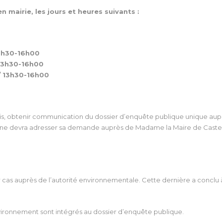
 mairie, les jours et heures suivants :
13h30-16h00
 13h30-16h00
/ 13h30-16h00
is, obtenir communication du dossier d’enquête publique unique auprès
onne devra adresser sa demande auprès de Madame la Maire de Castel
cas auprès de l’autorité environnementale. Cette dernière a conclu à
vironnement sont intégrés au dossier d’enquête publique.