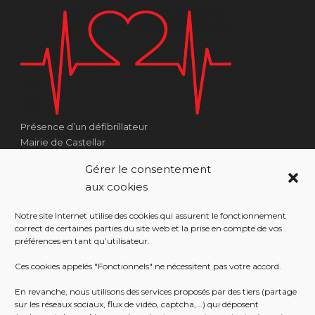
Présence d’un défibrillateur
Mairie de Castellar
1 Place Georges Clémenceau
Gérer le consentement
Côté Escalier Rue Sarrail
aux cookies
06500 Castellar
Notre site Internet utilise des cookies qui assurent le fonctionnement
correct de certaines parties du site web et la prise en compte de vos
préférences en tant qu’utilisateur.
RÉALISATION
Ces cookies appelés "Fonctionnels" ne nécessitent pas votre accord.
En revanche, nous utilisons des services proposés par des tiers (partage
sur les réseaux sociaux, flux de vidéo, captcha,...) qui déposent