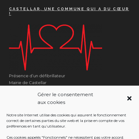
CASTELLAR, UNE COMMUNE QUI A DU CŒUR
!
Présence d’un défibrillateur
Mairie de Castellar
1 Place Georges Clémenceau
Gérer le consentement
Côté Escalier Rue Sarrail
aux cookies
06500 Castellar
Notre site Internet utilise des cookies qui assurent le fonctionnement
correct de certaines parties du site web et la prise en compte de vos
préférences en tant qu’utilisateur.
RÉALISATION
Ces cookies appelés "Fonctionnels" ne nécessitent pas votre accord.