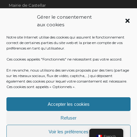
Mairie de Castellar
1 Place Georges Clémenceau
Gérer le consentement
Côté Escalier Rue Sarrail
aux cookies
06500 Castellar
Notre site Internet utilise des cookies qui assurent le fonctionnement
correct de certaines parties du site web et la prise en compte de vos
préférences en tant qu’utilisateur.
RÉALISATION
Ces cookies appelés "Fonctionnels" ne nécessitent pas votre accord.
En revanche, nous utilisons des services proposés par des tiers (partage
sur les réseaux sociaux, flux de vidéo, captcha,...) qui déposent
également des cookies pour lequel votre consentement est nécessaire.
Ces cookies sont appelés « Optionnels ».
Accepter les cookies
Refuser
Voir les préférences
© Mairie de Castellar
French