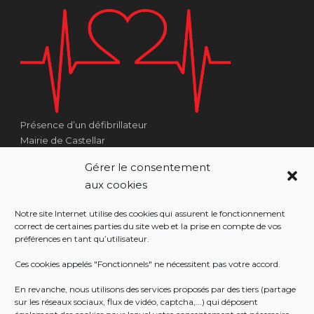
Présence d’un défibrillateur
Mairie de Castellar
1 Place Georges Clémenceau
Gérer le consentement
Côté Escalier Rue Sarrail
aux cookies
06500 Castellar
Notre site Internet utilise des cookies qui assurent le fonctionnement
correct de certaines parties du site web et la prise en compte de vos
préférences en tant qu’utilisateur.
RÉALISATION
Ces cookies appelés "Fonctionnels" ne nécessitent pas votre accord.
En revanche, nous utilisons des services proposés par des tiers (partage
sur les réseaux sociaux, flux de vidéo, captcha,...) qui déposent