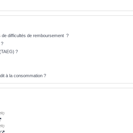
s de difficultés de remboursement ?
 ?
l (TAEG) ?
rédit à la consommation ?
PR)
PR)