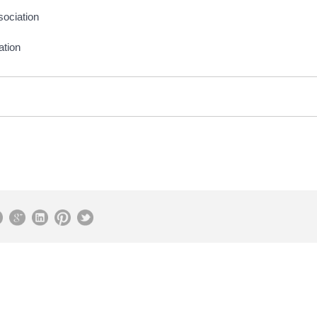
sociation
ation