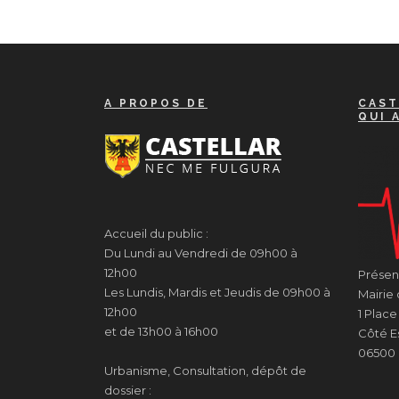
A PROPOS DE
CAST
QUI 
Accueil du public :
Du Lundi au Vendredi de 09h00 à
12h00
Présenc
Les Lundis, Mardis et Jeudis de 09h00 à
Mairie 
12h00
1 Plac
et de 13h00 à 16h00
Côté Es
06500 
Urbanisme, Consultation, dépôt de
dossier :