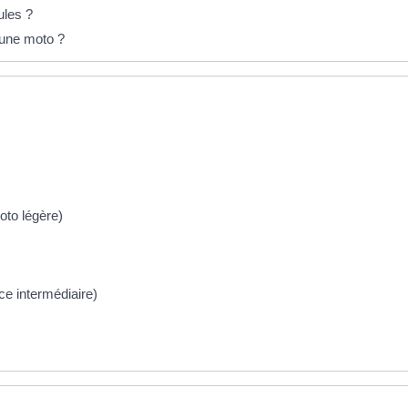
ules ?
 une moto ?
oto légère)
e intermédiaire)