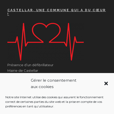
CASTELLAR, UNE COMMUNE QUI A DU CŒUR
!
Présence d’un défibrillateur
Mairie de Castellar
1 Place Georges Clémenceau
Gérer le consentement
Côté Escalier Rue Sarrail
aux cookies
06500 Castellar
Notre site Internet utilise des cookies qui assurent le fonctionnement
correct de certaines parties du site web et la prise en compte de vos
préférences en tant qu’utilisateur.
RÉALISATION