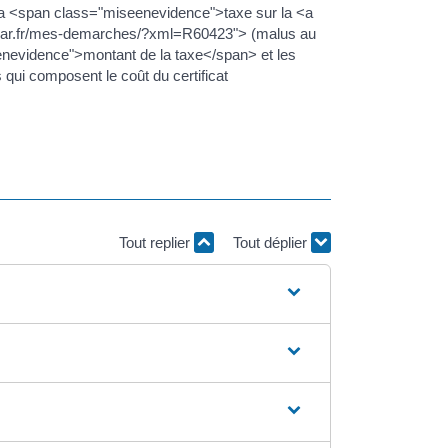
la <span class="miseenevidence">taxe sur la <a
ellar.fr/mes-demarches/?xml=R60423"> (malus au
nevidence">montant de la taxe</span> et les
qui composent le coût du certificat
Tout replier
Tout déplier