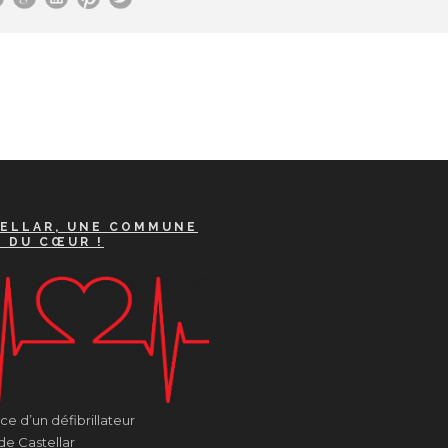
ELLAR, UNE COMMUNE
A DU CŒUR !
e d’un défibrillateur
de Castellar