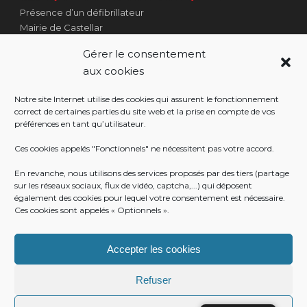
Présence d’un défibrillateur
Mairie de Castellar
1 Place Georges Clémenceau
Gérer le consentement
Côté Escalier Rue Sarrail
aux cookies
06500 Castellar
Notre site Internet utilise des cookies qui assurent le fonctionnement
correct de certaines parties du site web et la prise en compte de vos
préférences en tant qu’utilisateur.
RÉALISATION
Ces cookies appelés "Fonctionnels" ne nécessitent pas votre accord.
En revanche, nous utilisons des services proposés par des tiers (partage
sur les réseaux sociaux, flux de vidéo, captcha,...) qui déposent
également des cookies pour lequel votre consentement est nécessaire.
Ces cookies sont appelés « Optionnels ».
Accepter les cookies
Refuser