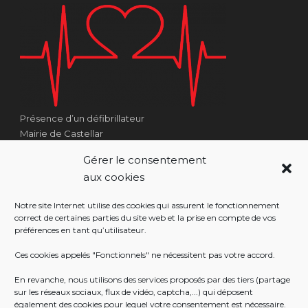
Présence d’un défibrillateur
Mairie de Castellar
1 Place Georges Clémenceau
Gérer le consentement
Côté Escalier Rue Sarrail
aux cookies
06500 Castellar
Notre site Internet utilise des cookies qui assurent le fonctionnement
correct de certaines parties du site web et la prise en compte de vos
préférences en tant qu’utilisateur.
RÉALISATION
Ces cookies appelés "Fonctionnels" ne nécessitent pas votre accord.
En revanche, nous utilisons des services proposés par des tiers (partage
sur les réseaux sociaux, flux de vidéo, captcha,...) qui déposent
également des cookies pour lequel votre consentement est nécessaire.