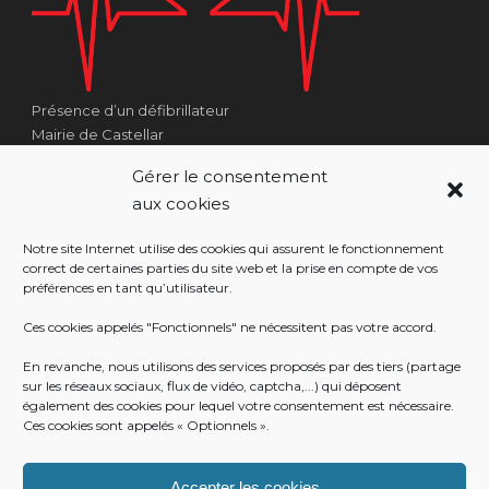
Présence d’un défibrillateur
Mairie de Castellar
1 Place Georges Clémenceau
Gérer le consentement
Côté Escalier Rue Sarrail
aux cookies
06500 Castellar
Notre site Internet utilise des cookies qui assurent le fonctionnement
correct de certaines parties du site web et la prise en compte de vos
préférences en tant qu’utilisateur.
RÉALISATION
Ces cookies appelés "Fonctionnels" ne nécessitent pas votre accord.
En revanche, nous utilisons des services proposés par des tiers (partage
sur les réseaux sociaux, flux de vidéo, captcha,...) qui déposent
également des cookies pour lequel votre consentement est nécessaire.
Ces cookies sont appelés « Optionnels ».
Accepter les cookies