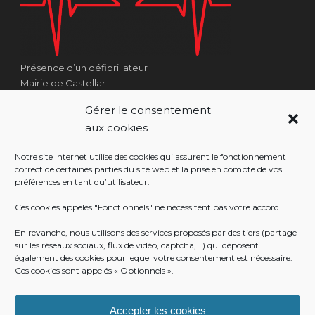
Présence d’un défibrillateur
Mairie de Castellar
1 Place Georges Clémenceau
Gérer le consentement
Côté Escalier Rue Sarrail
aux cookies
06500 Castellar
Notre site Internet utilise des cookies qui assurent le fonctionnement
correct de certaines parties du site web et la prise en compte de vos
préférences en tant qu’utilisateur.
RÉALISATION
Ces cookies appelés "Fonctionnels" ne nécessitent pas votre accord.
En revanche, nous utilisons des services proposés par des tiers (partage
sur les réseaux sociaux, flux de vidéo, captcha,...) qui déposent
également des cookies pour lequel votre consentement est nécessaire.
Ces cookies sont appelés « Optionnels ».
Accepter les cookies