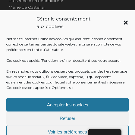
Présence d’un défibrillateur
Mairie de Castellar
1 Place Georges Clémenceau
Gérer le consentement
Côté Escalier Rue Sarrail
aux cookies
06500 Castellar
Notre site Internet utilise des cookies qui assurent le fonctionnement
correct de certaines parties du site web et la prise en compte de vos
préférences en tant qu’utilisateur.
RÉALISATION
Ces cookies appelés "Fonctionnels" ne nécessitent pas votre accord.
En revanche, nous utilisons des services proposés par des tiers (partage
sur les réseaux sociaux, flux de vidéo, captcha,...) qui déposent
également des cookies pour lequel votre consentement est nécessaire.
Ces cookies sont appelés « Optionnels ».
Accepter les cookies
Refuser
Voir les préférences