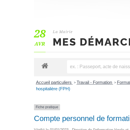
28
La Mairie
MES DÉMARC
AVR
Accueil particuliers
Travail - Formation
Format
>
>
hospitalière (FPH)
Fiche pratique
Compte personnel de formatio
Vérifié le 01/01/2023 - Direction de l'information légale e