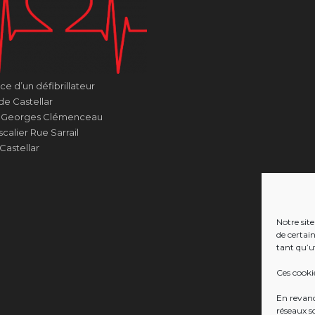
e d’un défibrillateur
de Castellar
e Georges Clémenceau
calier Rue Sarrail
Castellar
Notre site
de certai
tant qu’ut
Ces cooki
En revanch
réseaux s