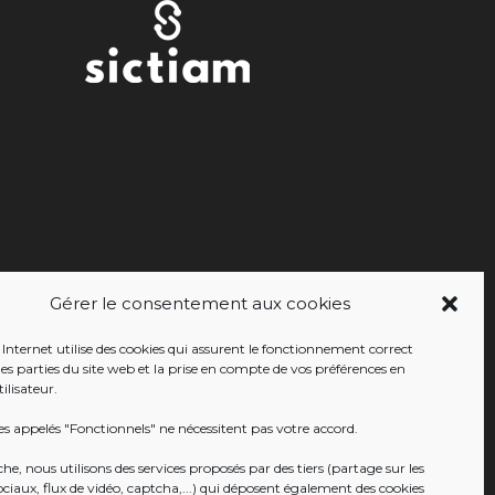
Gérer le consentement aux cookies
 Internet utilise des cookies qui assurent le fonctionnement correct
nes parties du site web et la prise en compte de vos préférences en
ilisateur.
es appelés "Fonctionnels" ne nécessitent pas votre accord.
e, nous utilisons des services proposés par des tiers (partage sur les
ociaux, flux de vidéo, captcha,...) qui déposent également des cookies