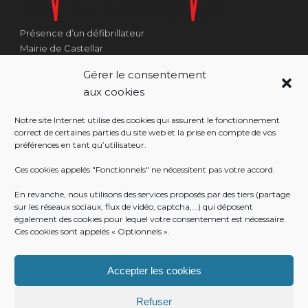
Présence d’un défibrillateur
Mairie de Castellar
1 Place Georges Clémenceau
Gérer le consentement
Côté Escalier Rue Sarrail
aux cookies
06500 Castellar
Notre site Internet utilise des cookies qui assurent le fonctionnement
correct de certaines parties du site web et la prise en compte de vos
préférences en tant qu’utilisateur.
RÉALISATION
Ces cookies appelés "Fonctionnels" ne nécessitent pas votre accord.
En revanche, nous utilisons des services proposés par des tiers (partage
sur les réseaux sociaux, flux de vidéo, captcha,...) qui déposent
également des cookies pour lequel votre consentement est nécessaire.
Ces cookies sont appelés « Optionnels ».
Accepter les cookies
Refuser