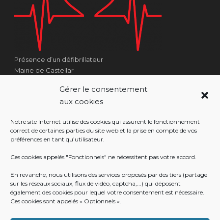
Présence d’un défibrillateur
Mairie de Castellar
1 Place Georges Clémenceau
Gérer le consentement
Côté Escalier Rue Sarrail
aux cookies
06500 Castellar
Notre site Internet utilise des cookies qui assurent le fonctionnement
correct de certaines parties du site web et la prise en compte de vos
préférences en tant qu’utilisateur.
RÉALISATION
Ces cookies appelés "Fonctionnels" ne nécessitent pas votre accord.
En revanche, nous utilisons des services proposés par des tiers (partage
sur les réseaux sociaux, flux de vidéo, captcha,...) qui déposent
également des cookies pour lequel votre consentement est nécessaire.
Ces cookies sont appelés « Optionnels ».