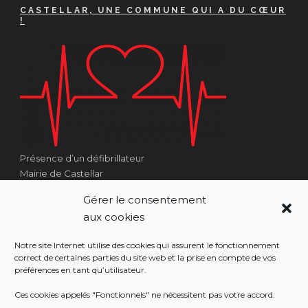
CASTELLAR, UNE COMMUNE QUI A DU CŒUR
!
Présence d’un défibrillateur
Mairie de Castellar
1 Place Georges Clémenceau
Gérer le consentement
Côté Escalier Rue Sarrail
aux cookies
06500 Castellar
Notre site Internet utilise des cookies qui assurent le fonctionnement
correct de certaines parties du site web et la prise en compte de vos
préférences en tant qu’utilisateur.
RÉALISATION
Ces cookies appelés "Fonctionnels" ne nécessitent pas votre accord.