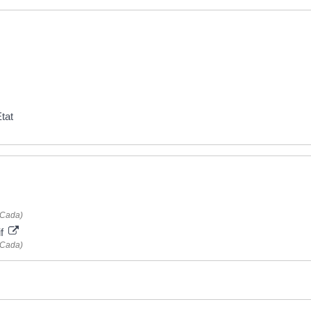
tat
(Cada)
if
(Cada)