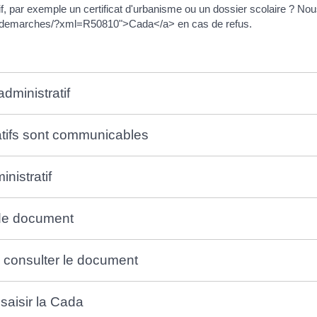
f, par exemple un certificat d'urbanisme ou un dossier scolaire ? N
mes-demarches/?xml=R50810">Cada</a> en cas de refus.
administratif
atifs sont communicables
nistratif
 de document
, consulter le document
 saisir la Cada