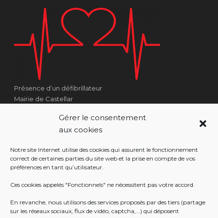
Présence d’un défibrillateur
Mairie de Castellar
1 Place Georges Clémenceau
Gérer le consentement
Côté Escalier Rue Sarrail
aux cookies
06500 Castellar
Notre site Internet utilise des cookies qui assurent le fonctionnement
correct de certaines parties du site web et la prise en compte de vos
préférences en tant qu’utilisateur.
RÉALISATION
Ces cookies appelés "Fonctionnels" ne nécessitent pas votre accord.
En revanche, nous utilisons des services proposés par des tiers (partage
sur les réseaux sociaux, flux de vidéo, captcha,...) qui déposent