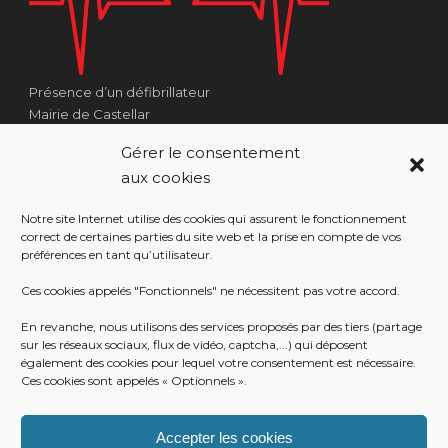
Présence d’un défibrillateur
Mairie de Castellar
1 Place Georges Clémenceau
Gérer le consentement
Côté Escalier Rue Sarrail
aux cookies
06500 Castellar
Notre site Internet utilise des cookies qui assurent le fonctionnement
correct de certaines parties du site web et la prise en compte de vos
préférences en tant qu’utilisateur.
RÉALISATION
Ces cookies appelés "Fonctionnels" ne nécessitent pas votre accord.
En revanche, nous utilisons des services proposés par des tiers (partage
sur les réseaux sociaux, flux de vidéo, captcha,...) qui déposent
également des cookies pour lequel votre consentement est nécessaire.
Ces cookies sont appelés « Optionnels ».
Accepter les cookies