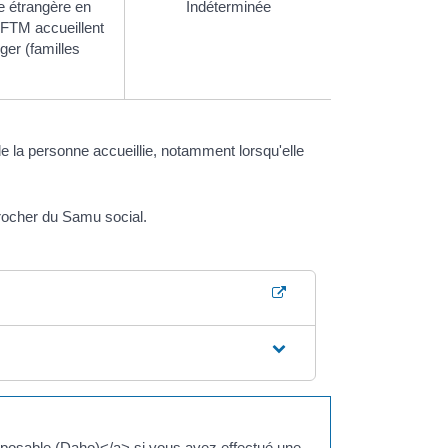
ne étrangère en
Indéterminée
s FTM accueillent
ger (familles
e la personne accueillie, notamment lorsqu'elle
rocher du Samu social.
opposable (Daho)</a> si vous avez effectué une