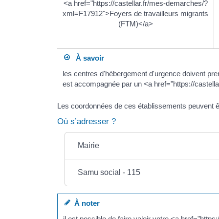
<a href="https://castellar.fr/mes-demarches/?
xml=F17912">Foyers de travailleurs migrants
(FTM)</a>
À savoir
les centres d'hébergement d'urgence doivent pren
est accompagnée par un <a href="https://caste
Les coordonnées de ces établissements peuvent ê
Où s’adresser ?
Mairie
Samu social - 115
À noter
il est possible de faire valoir votre <a href="h