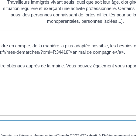
Travailleurs immigrés vivant seuls, quel que soit leur âge, d'origi
situation régulière et exerçant une activité professionnelle. Certain
aussi des personnes connaissant de fortes difficultés pour se lo
monoparentales, personnes isolées...).
dre en compte, de la manière la plus adaptée possible, les besoins d
llar.fr/mes-demarches/?xml=R34418">animal de compagnie</a>.
tre obtenues auprès de la mairie. Vous pouvez également vous rapp
ttps://castellar.fr/mes-demarches/?xml=F20343">droit à l'hébergement 