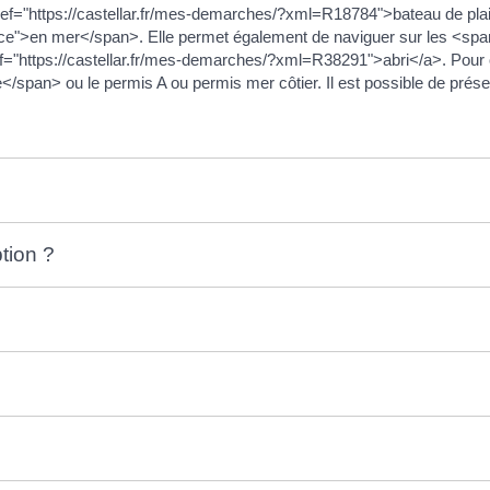
href="https://castellar.fr/mes-demarches/?xml=R18784">bateau de pla
ce">en mer</span>. Elle permet également de naviguer sur les <sp
f="https://castellar.fr/mes-demarches/?xml=R38291">abri</a>. Pour ob
/span> ou le permis A ou permis mer côtier. Il est possible de présen
ption ?