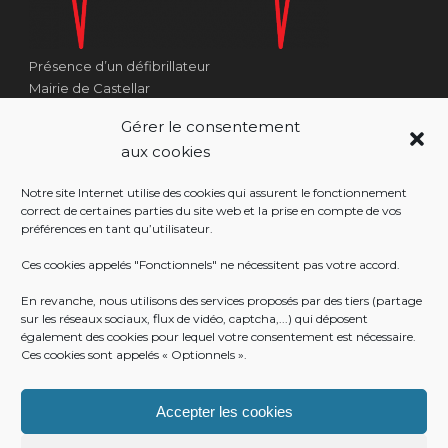
Présence d’un défibrillateur
Mairie de Castellar
1 Place Georges Clémenceau
Gérer le consentement
Côté Escalier Rue Sarrail
aux cookies
06500 Castellar
Notre site Internet utilise des cookies qui assurent le fonctionnement
correct de certaines parties du site web et la prise en compte de vos
préférences en tant qu’utilisateur.
RÉALISATION
Ces cookies appelés "Fonctionnels" ne nécessitent pas votre accord.
En revanche, nous utilisons des services proposés par des tiers (partage
sur les réseaux sociaux, flux de vidéo, captcha,...) qui déposent
également des cookies pour lequel votre consentement est nécessaire.
Ces cookies sont appelés « Optionnels ».
Accepter les cookies