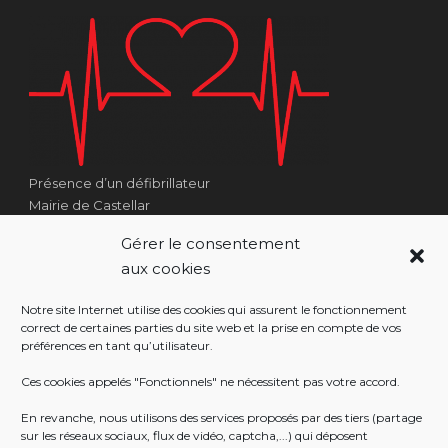
Présence d’un défibrillateur
Mairie de Castellar
1 Place Georges Clémenceau
Gérer le consentement
Côté Escalier Rue Sarrail
aux cookies
06500 Castellar
Notre site Internet utilise des cookies qui assurent le fonctionnement
correct de certaines parties du site web et la prise en compte de vos
préférences en tant qu’utilisateur.
RÉALISATION
Ces cookies appelés "Fonctionnels" ne nécessitent pas votre accord.
En revanche, nous utilisons des services proposés par des tiers (partage
sur les réseaux sociaux, flux de vidéo, captcha,...) qui déposent