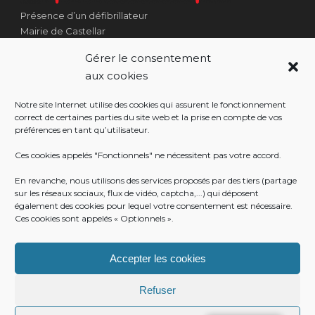
Présence d’un défibrillateur
Mairie de Castellar
1 Place Georges Clémenceau
Gérer le consentement
Côté Escalier Rue Sarrail
aux cookies
06500 Castellar
Notre site Internet utilise des cookies qui assurent le fonctionnement
correct de certaines parties du site web et la prise en compte de vos
préférences en tant qu’utilisateur.
RÉALISATION
Ces cookies appelés "Fonctionnels" ne nécessitent pas votre accord.
En revanche, nous utilisons des services proposés par des tiers (partage
sur les réseaux sociaux, flux de vidéo, captcha,...) qui déposent
également des cookies pour lequel votre consentement est nécessaire.
Ces cookies sont appelés « Optionnels ».
Accepter les cookies
Refuser