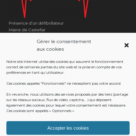
Présence d’un défibrillateur
Mairie de Castellar
1 Place Georges Clémenceau
Gérer le consentement
Côté Escalier Rue Sarrail
aux cookies
06500 Castellar
Notre site Internet utilise des cookies qui assurent le fonctionnement
correct de certaines parties du site web et la prise en compte de vos
préférences en tant qu’utilisateur.
RÉALISATION
Ces cookies appelés "Fonctionnels" ne nécessitent pas votre accord.
En revanche, nous utilisons des services proposés par des tiers (partage
sur les réseaux sociaux, flux de vidéo, captcha,...) qui déposent
également des cookies pour lequel votre consentement est nécessaire.
Ces cookies sont appelés « Optionnels ».
Accepter les cookies