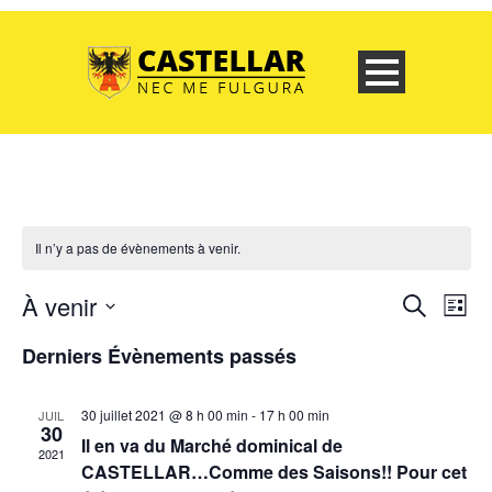
Il n’y a pas de évènements à venir.
À venir
Recher
Nav
Recherch
Liste
de
et
Sélectionnez
Derniers Évènements passés
vue
une
navigat
date.
évè
de
30 juillet 2021 @ 8 h 00 min
-
17 h 00 min
JUIL
30
vues
Il en va du Marché dominical de
2021
CASTELLAR…Comme des Saisons!! Pour cet
Évène