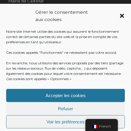
Mairie de Castellar
1 Place Georges Clémenceau
Gérer le consentement
Côté Escalier Rue Sarrail
aux cookies
06500 Castellar
Notre site Internet utilise des cookies qui assurent le fonctionnement
correct de certaines parties du site web et la prise en compte de vos
préférences en tant qu’utilisateur.
RÉALISATION
Ces cookies appelés "Fonctionnels" ne nécessitent pas votre accord.
En revanche, nous utilisons des services proposés par des tiers (partage
sur les réseaux sociaux, flux de vidéo, captcha,...) qui déposent
également des cookies pour lequel votre consentement est nécessaire.
Ces cookies sont appelés « Optionnels ».
Accepter les cookies
Refuser
Voir les préférences
© Mairie de Castellar
French