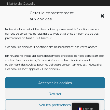
Mairie de Castellar
1 Place Georges Clémenceau
Gérer le consentement
Côté Escalier Rue Sarrail
aux cookies
06500 Castellar
Notre site Internet utilise des cookies qui assurent le fonctionnement
correct de certaines parties du site web et la prise en compte de vos
préférences en tant qu’utilisateur.
RÉALISATION
Ces cookies appelés "Fonctionnels" ne nécessitent pas votre accord.
En revanche, nous utilisons des services proposés par des tiers (partage
sur les réseaux sociaux, flux de vidéo, captcha,...) qui déposent
également des cookies pour lequel votre consentement est nécessaire.
Ces cookies sont appelés « Optionnels ».
Accepter les cookies
Refuser
Voir les préférences
© Mairie de Castellar
French