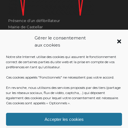
Présence d’un défibrillateur
Mairie de Castellar
1 Place Georges Clémenceau
Gérer le consentement
Côté Escalier Rue Sarrail
aux cookies
06500 Castellar
Notre site Internet utilise des cookies qui assurent le fonctionnement
correct de certaines parties du site web et la prise en compte de vos
préférences en tant qu’utilisateur.
RÉALISATION
Ces cookies appelés "Fonctionnels" ne nécessitent pas votre accord.
En revanche, nous utilisons des services proposés par des tiers (partage
sur les réseaux sociaux, flux de vidéo, captcha,...) qui déposent
également des cookies pour lequel votre consentement est nécessaire.
Ces cookies sont appelés « Optionnels ».
Accepter les cookies