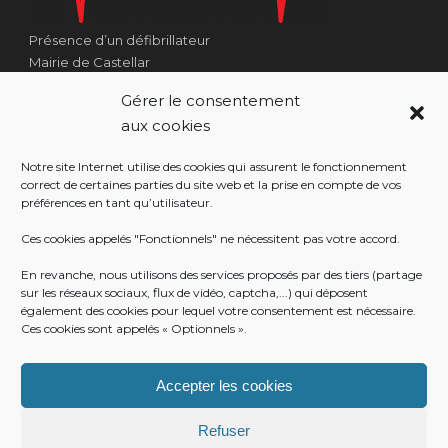
Présence d’un défibrillateur
Mairie de Castellar
1 Place Georges Clémenceau
Gérer le consentement
Côté Escalier Rue Sarrail
aux cookies
06500 Castellar
Notre site Internet utilise des cookies qui assurent le fonctionnement
correct de certaines parties du site web et la prise en compte de vos
préférences en tant qu’utilisateur.
RÉALISATION
Ces cookies appelés "Fonctionnels" ne nécessitent pas votre accord.
En revanche, nous utilisons des services proposés par des tiers (partage
sur les réseaux sociaux, flux de vidéo, captcha,...) qui déposent
également des cookies pour lequel votre consentement est nécessaire.
Ces cookies sont appelés « Optionnels ».
Accepter les cookies
Refuser