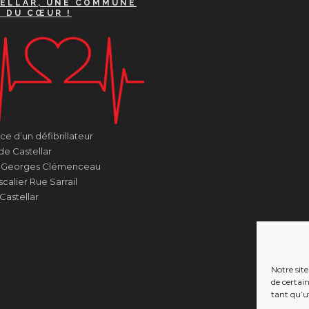
ELLAR, UNE COMMUNE
A DU CŒUR !
e d’un défibrillateur
de Castellar
e Georges Clémenceau
calier Rue Sarrail
Castellar
Notre site
de certai
tant qu’ut