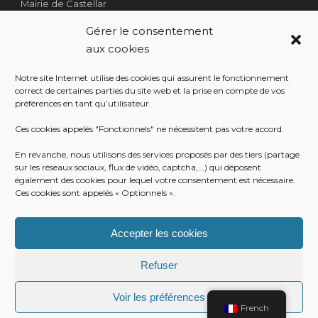
Mairie de Castellar
1 Place Georges Clémenceau
Gérer le consentement
Côté Escalier Rue Sarrail
aux cookies
06500 Castellar
Notre site Internet utilise des cookies qui assurent le fonctionnement
correct de certaines parties du site web et la prise en compte de vos
préférences en tant qu’utilisateur.
RÉALISATION
Ces cookies appelés "Fonctionnels" ne nécessitent pas votre accord.
En revanche, nous utilisons des services proposés par des tiers (partage
sur les réseaux sociaux, flux de vidéo, captcha,...) qui déposent
également des cookies pour lequel votre consentement est nécessaire.
Ces cookies sont appelés « Optionnels ».
Accepter les cookies
Refuser
Voir les préférences
© Mairie de Castellar
French