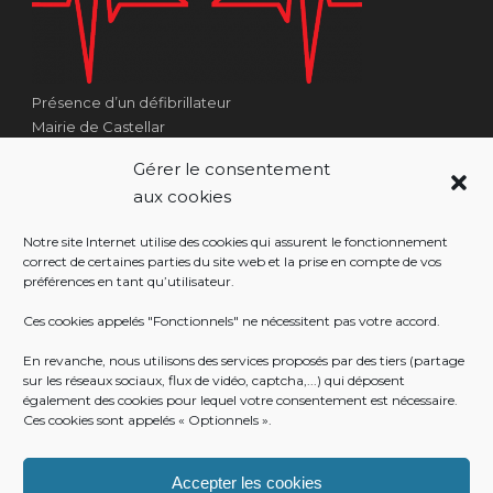
Présence d’un défibrillateur
Mairie de Castellar
1 Place Georges Clémenceau
Gérer le consentement
Côté Escalier Rue Sarrail
aux cookies
06500 Castellar
Notre site Internet utilise des cookies qui assurent le fonctionnement
correct de certaines parties du site web et la prise en compte de vos
préférences en tant qu’utilisateur.
RÉALISATION
Ces cookies appelés "Fonctionnels" ne nécessitent pas votre accord.
En revanche, nous utilisons des services proposés par des tiers (partage
sur les réseaux sociaux, flux de vidéo, captcha,...) qui déposent
également des cookies pour lequel votre consentement est nécessaire.
Ces cookies sont appelés « Optionnels ».
Accepter les cookies