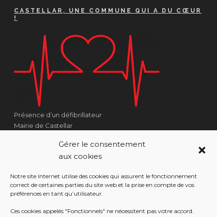
CASTELLAR, UNE COMMUNE QUI A DU CŒUR
!
Présence d’un défibrillateur
Mairie de Castellar
1 Place Georges Clémenceau
Gérer le consentement
Côté Escalier Rue Sarrail
aux cookies
06500 Castellar
Notre site Internet utilise des cookies qui assurent le fonctionnement
correct de certaines parties du site web et la prise en compte de vos
préférences en tant qu’utilisateur.
RÉALISATION
Ces cookies appelés "Fonctionnels" ne nécessitent pas votre accord.