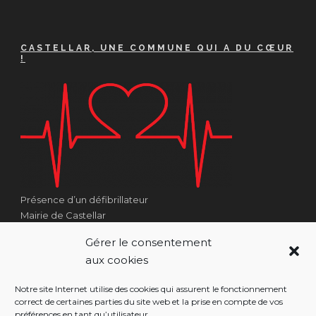
CASTELLAR, UNE COMMUNE QUI A DU CŒUR
!
Présence d’un défibrillateur
Mairie de Castellar
1 Place Georges Clémenceau
Gérer le consentement
Côté Escalier Rue Sarrail
aux cookies
06500 Castellar
Notre site Internet utilise des cookies qui assurent le fonctionnement
correct de certaines parties du site web et la prise en compte de vos
préférences en tant qu’utilisateur.