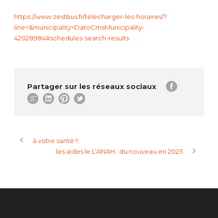
https://www.zestbus.fr/telecharger-les-horaires/?
line=&municipality=DatoCmsMunicipality-
42028984#schedules-search-results
Partager sur les réseaux sociaux
à votre santé !!
les aides le L’ANAH : du nouveau en 2023