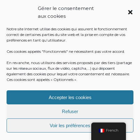
1 Place Georges Clémenceau
Gérer le consentement
Côté Escalier Rue Sarrail
aux cookies
06500 Castellar
Notre site Internet utilise des cookies qui assurent le fonctionnement
correct de certaines parties du site web et la prise en compte de vos
préférences en tant qu’utilisateur.
RÉALISATION
Ces cookies appelés "Fonctionnels" ne nécessitent pas votre accord.
En revanche, nous utilisons des services proposés par des tiers (partage
sur les réseaux sociaux, flux de vidéo, captcha,...) qui déposent
également des cookies pour lequel votre consentement est nécessaire.
Ces cookies sont appelés « Optionnels ».
Accepter les cookies
Refuser
Voir les préférences
© Mairie de Castellar
French