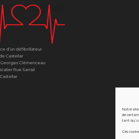
e d’un défibrillateur
de Castellar
e Georges Clémenceau
calier Rue Sarrail
Castellar
Notre site
de certai
tant qu’ut
Ces cooki