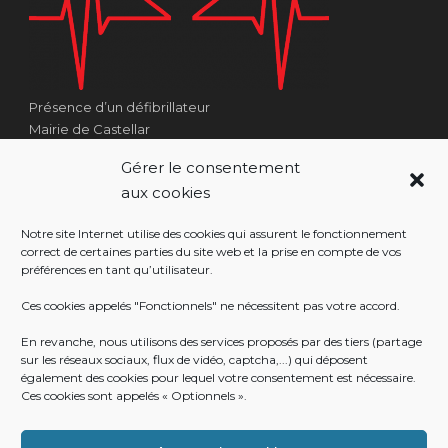
Présence d’un défibrillateur
Mairie de Castellar
1 Place Georges Clémenceau
Gérer le consentement
Côté Escalier Rue Sarrail
aux cookies
06500 Castellar
Notre site Internet utilise des cookies qui assurent le fonctionnement
correct de certaines parties du site web et la prise en compte de vos
préférences en tant qu’utilisateur.
RÉALISATION
Ces cookies appelés "Fonctionnels" ne nécessitent pas votre accord.
En revanche, nous utilisons des services proposés par des tiers (partage
sur les réseaux sociaux, flux de vidéo, captcha,...) qui déposent
également des cookies pour lequel votre consentement est nécessaire.
Ces cookies sont appelés « Optionnels ».