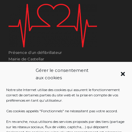
Présence d’un défibrillateur
Mairie de Castellar
1 Place Georges Clémenceau
Gérer le consentement
Côté Escalier Rue Sarrail
aux cookies
06500 Castellar
Notre site Internet utilise des cookies qui assurent le fonctionnement
correct de certaines parties du site web et la prise en compte de vos
préférences en tant qu’utilisateur.
RÉALISATION
Ces cookies appelés "Fonctionnels" ne nécessitent pas votre accord.
En revanche, nous utilisons des services proposés par des tiers (partage
sur les réseaux sociaux, flux de vidéo, captcha,...) qui déposent