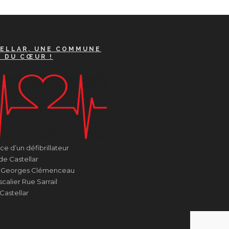
ELLAR, UNE COMMUNE
A DU CŒUR !
e d’un défibrillateur
de Castellar
e Georges Clémenceau
calier Rue Sarrail
Castellar