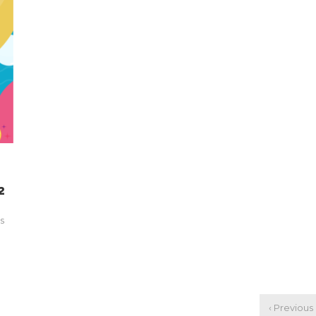
2
s
‹ Previous