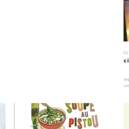
05
c
gr
se
cin