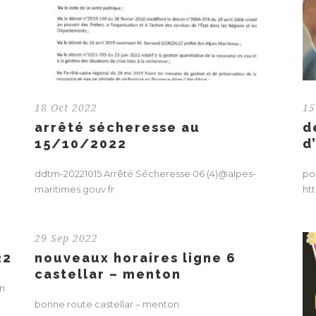
18 Oct 2022
15
arrêté sécheresse au
d
15/10/2022
d
ddtm-20221015 Arrêté Sécheresse 06 (4)@alpes-
pou
maritimes.gouv.fr
htt
29 Sep 2022
22
nouveaux horaires ligne 6
castellar – menton
en
bonne route castellar – menton