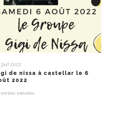
 Juil 2022
igi de nissa à castellar le 6
oût 2022
 soirées estivales