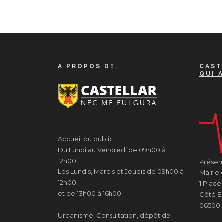
A PROPOS DE
CAST
QUI 
Accueil du public :
Du Lundi au Vendredi de 09h00 à
12h00
Présenc
Les Lundis, Mardis et Jeudis de 09h00 à
Mairie 
12h00
1 Plac
et de 13h00 à 16h00
Côté Es
06500 
Urbanisme, Consultation, dépôt de